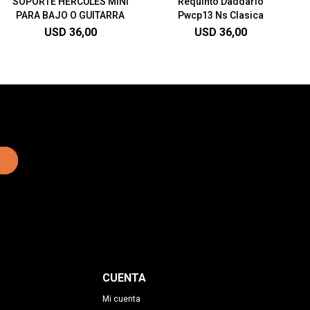
SOPORTE HERCULES MINI
Requinto Daddario
PARA BAJO O GUITARRA
Pwcp13 Ns Clasica
USD
36,00
USD
36,00
E
CUENTA
Mi cuenta