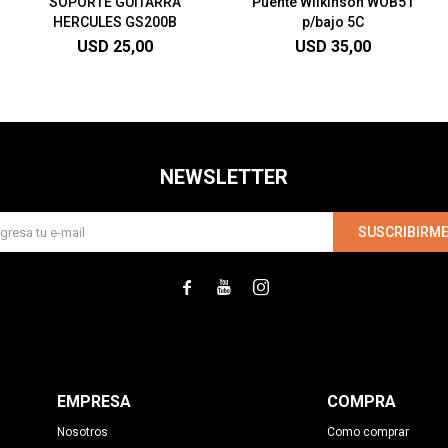
SOPORTE GUITARRA
Puente Wilkinson WOB51
HERCULES GS200B
p/bajo 5C
USD
25,00
USD
35,00
NEWSLETTER
SUSCRIBIRM



EMPRESA
COMPRA
Nosotros
Como comprar