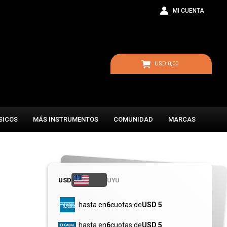
USD
0,00
SICOS
MÁS INSTRUMENTOS
COMUNIDAD
MARCAS
USD
UYU
hasta en
6
cuotas de
USD 5
hasta en
6
cuotas de
USD 5