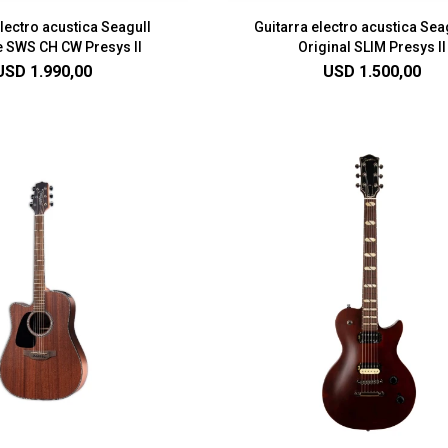
electro acustica Seagull
Guitarra electro acustica Sea
e SWS CH CW Presys II
Original SLIM Presys II
USD
1.990,00
USD
1.500,00