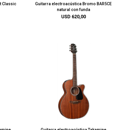
t Classic
Guitarra electroacústica Bromo BAR5CE
natural con funda
USD
620,00
kamine
Guitarra electroacústica Takamine