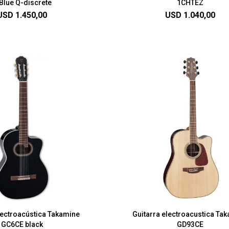
Blue Q-discrete
1CHTEZ
USD
1.450,00
USD
1.040,00
lectroacústica Takamine
Guitarra electroacustica Ta
GC6CE black
GD93CE