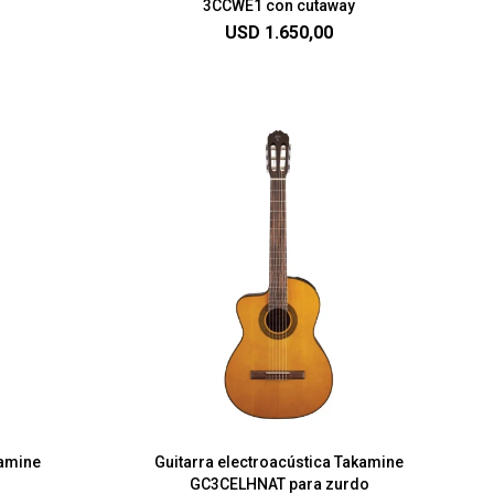
3CCWE1 con cutaway
USD
1.650,00
kamine
Guitarra electroacústica Takamine
GC3CELHNAT para zurdo