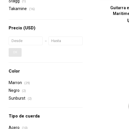
Stagg
(1)
Guitarra 
Takamine
(16)
Maritim
Precio
(USD)
OK
Color
Marron
(29)
Negro
(2)
Sunburst
(2)
Tipo de cuerda
Acero
(10)