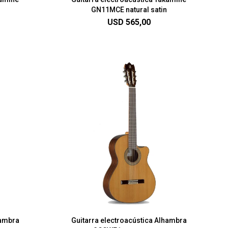
GN11MCE natural satin
USD
565,00
hambra
Guitarra electroacústica Alhambra