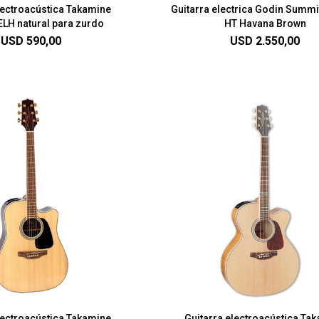
lectroacústica Takamine
Guitarra electrica Godin Summi
H natural para zurdo
HT Havana Brown
USD
590,00
USD
2.550,00
lectroacústica Takamine
Guitarra electroacústica Ta