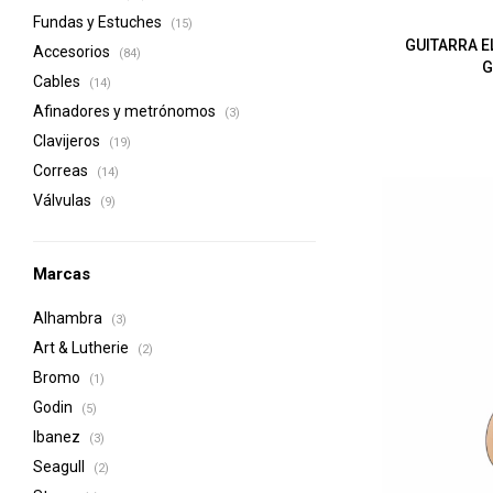
Fundas y Estuches
(15)
GUITARRA E
Accesorios
(84)
G
Cables
(14)
Afinadores y metrónomos
(3)
Clavijeros
(19)
Correas
(14)
Válvulas
(9)
Marcas
Alhambra
(3)
Art & Lutherie
(2)
Bromo
(1)
Godin
(5)
Ibanez
(3)
Seagull
(2)