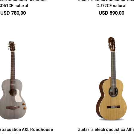
GD51CE natural
GJ72CE natural
USD
780,00
USD
890,00
ctroacústica A&L Roadhouse
Guitarra electroacústica Al