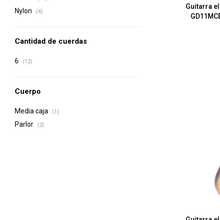
Guitarra e
Nylon
(4)
GD11MCEL
Cantidad de cuerdas
6
(12)
Cuerpo
Media caja
(1)
Parlor
(2)
Guitarra e