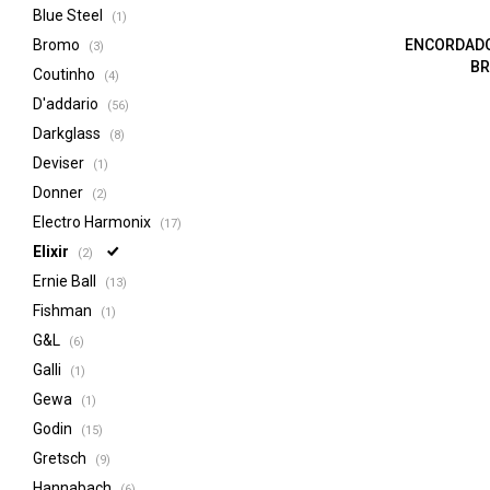
Blue Steel
(1)
Bromo
ENCORDADO
(3)
BR
Coutinho
(4)
D'addario
(56)
Darkglass
(8)
Deviser
(1)
Donner
(2)
Electro Harmonix
(17)
Elixir
(2)
Ernie Ball
(13)
Fishman
(1)
G&L
(6)
Galli
(1)
Gewa
(1)
Godin
(15)
Gretsch
(9)
Hannabach
(6)