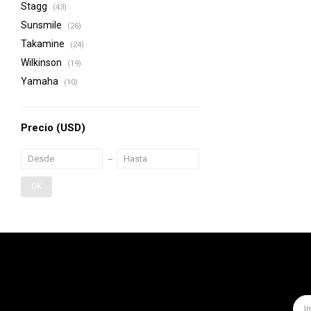
Stagg
(43)
Sunsmile
(26)
Takamine
(24)
Wilkinson
(19)
Yamaha
(10)
Precio
(USD)
OK