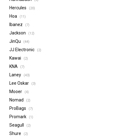
Hercules
(20)
Hoa
(11)
Ibanez
(7)
Jackson
(12)
JinQu
(44)
JJ Electronic
(2)
Kawai
(2)
KNA
(7)
Laney
(43)
Lee Oskar
(3)
Mooer
(4)
Nomad
(2)
ProBags
(7)
Promark
(1)
Seagull
(2)
Shure
(2)