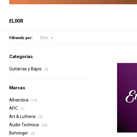
ELIXIR
Filtrando por:
Elixir
Categorías
Guitarras y Bajos
(2)
Marcas
Alhambra
(19)
APC
(1)
Art & Lutherie
(2)
Audio Technica
(26)
Behringer
(3)