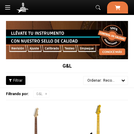

G&L
Recomendados
Filtrando por:
G&L