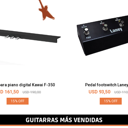
ara piano digital Kawai F-350
Pedal footswitch Lane
SD
161,50
USD
93,50
USD
190,00
USD
110
15
15