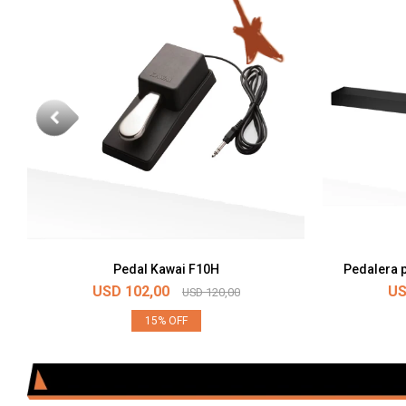
Pedal Kawai F10H
Pedalera p
USD
102,00
U
USD
120,00
15