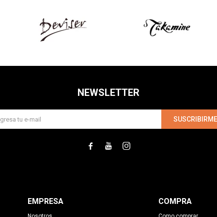
NEWSLETTER
SUSCRIBIRM



EMPRESA
COMPRA
Nosotros
Como comprar