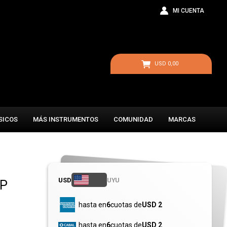
USD
0,00
SICOS
MÁS INSTRUMENTOS
COMUNIDAD
MARCAS
USD
UYU
LP
hasta en
6
cuotas de
USD 2
hasta en
6
cuotas de
USD 2