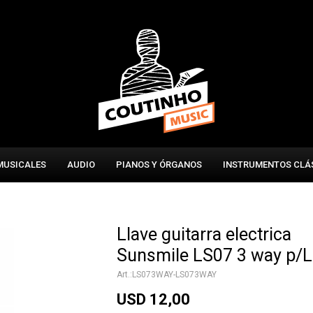
MUSICALES
AUDIO
PIANOS Y ÓRGANOS
INSTRUMENTOS CLÁ
Llave guitarra electrica
Sunsmile LS07 3 way p/
LS073WAY-LS073WAY
USD
12,00