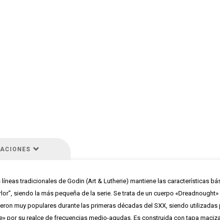
CACIONES
eas tradicionales de Godin (Art & Lutherie) mantiene las características bás
or", siendo la más pequeña de la serie. Se trata de un cuerpo «Dreadnought
ueron muy populares durante las primeras décadas del SXX, siendo utilizadas pa
le» por su realce de frecuencias medio-agudas. Es construida con tapa maciza 