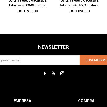
Guitarra electroacustica
Guitarra electroacústica
Takamine GC6CE natural
Takamine GJ72CE natural
USD
760,00
USD
890,00
NEWSLETTER
SUSCRIBIRM



EMPRESA
COMPRA