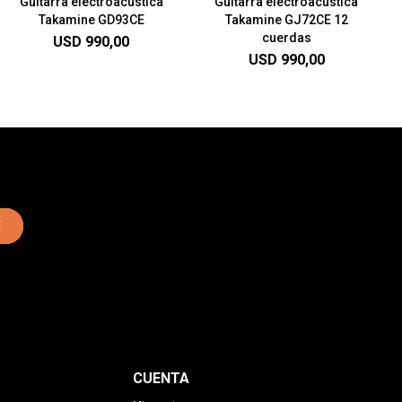
Guitarra electroacustica
Guitarra electroacustica
Takamine GD93CE
Takamine GJ72CE 12
cuerdas
USD
990,00
USD
990,00
E
CUENTA