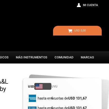
USD
0,00
SICOS
MÁS INSTRUMENTOS
COMUNIDAD
MARCAS
 A&L
USD
UYU
 by
hasta en
6
cuotas de
USD 131,67
hasta en
6
cuotas de
USD 131,67