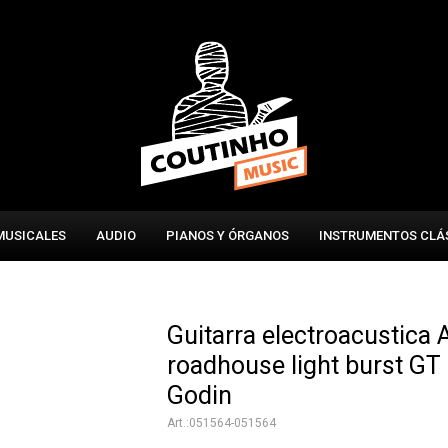
MUSICALES
AUDIO
PIANOS Y ÓRGANOS
INSTRUMENTOS CLÁ
Guitarra electroacustica
roadhouse light burst GT
Godin
051564-051564