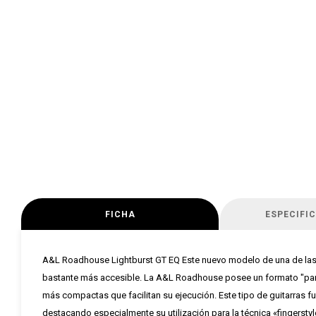
FICHA
ESPECIFI
A&L Roadhouse Lightburst GT EQ Este nuevo modelo de una de las lín
bastante más accesible. La A&L Roadhouse posee un formato "parl
más compactas que facilitan su ejecución. Este tipo de guitarras f
destacando especialmente su utilización para la técnica «fingersty