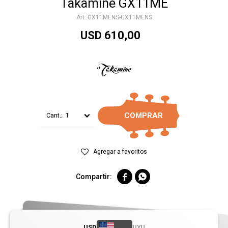
Takamine GX11ME
GX11MENS-GX11MENS
USD
610,00
COMPRAR
1


USD
UYU