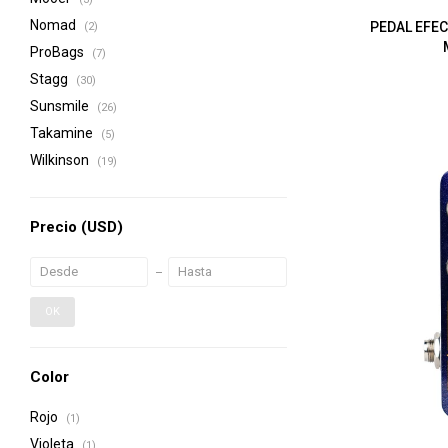
Nomad
PEDAL EFE
(2)
ProBags
(7)
Stagg
(30)
Sunsmile
(26)
Takamine
(5)
Wilkinson
(19)
Precio
(USD)
OK
Color
Rojo
(1)
Violeta
(1)