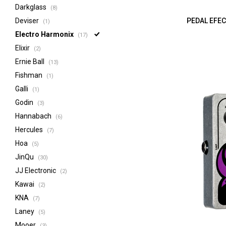
Darkglass
(8)
Deviser
PEDAL EFE
(1)
Electro Harmonix
(17)
Elixir
(2)
Ernie Ball
(13)
Fishman
(1)
Galli
(1)
Godin
(3)
Hannabach
(6)
Hercules
(7)
Hoa
(5)
JinQu
(30)
JJ Electronic
(2)
Kawai
(2)
KNA
(7)
Laney
(5)
Mooer
(3)