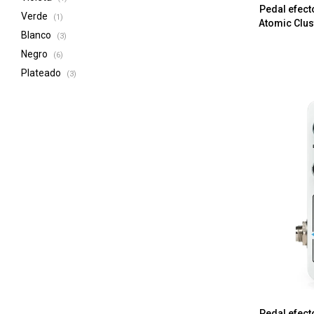
Pedal efect
Verde
(1)
Atomic Clu
Blanco
(3)
Negro
(6)
Plateado
(3)
Pedal efect