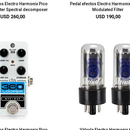
os Electro Harmonix Pico
Pedal efectos Electro Harmoni
ster Spectral decomposer
Modulated Filter
USD
260,00
USD
190,00
os Electro Harmonix Pico
Válvula Electro Harmonix