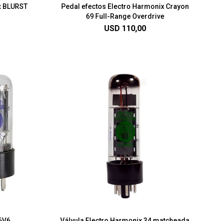
x BLURST
Pedal efectos Electro Harmonix Crayon
69 Full-Range Overdrive
USD
110,00
 6V6
Válvula Electro Harmonix 34 matcheada