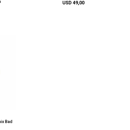
n
USD
49,00
nix Bad