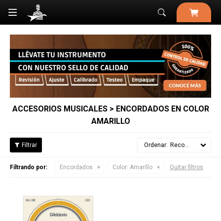

ACCESORIOS MUSICALES > ENCORDADOS EN COLOR
AMARILLO
Recomendados
Filtrando por:
Encordados
Color:
Amarillo
Quitar filtros