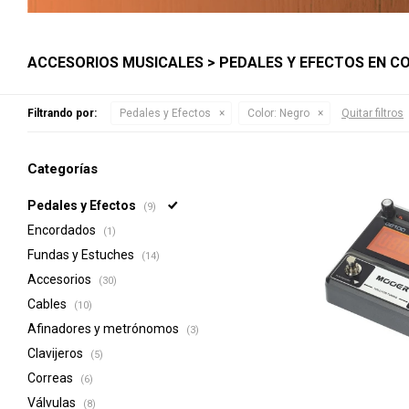
ACCESORIOS MUSICALES > PEDALES Y EFECTOS EN C
Filtrando por:
Pedales y Efectos
Color:
Negro
Quitar filtros
Categorías
Pedales y Efectos
(9)
Encordados
(1)
Fundas y Estuches
(14)
Accesorios
(30)
Cables
(10)
Afinadores y metrónomos
(3)
Clavijeros
(5)
Correas
(6)
Válvulas
(8)