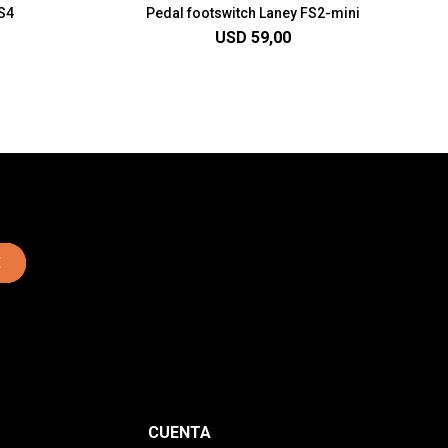
FS4
Pedal footswitch Laney FS2-mini
USD
59,00
E
CUENTA