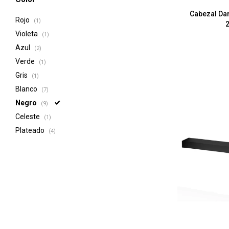
Cabezal Da
Rojo
(1)
Violeta
(1)
Azul
(2)
Verde
(1)
Gris
(1)
Blanco
(7)
Negro
(9)
Celeste
(1)
Plateado
(4)