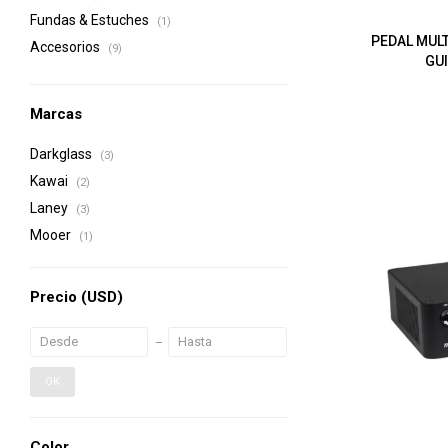
Fundas & Estuches
(1)
PEDAL MUL
Accesorios
(9)
GU
Marcas
Darkglass
(3)
Kawai
(2)
Laney
(3)
Mooer
(1)
Precio
(USD)
OK
Color