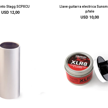
into Stagg SCPXCU
Llave guitarra electrica Sunsm
p/tele
USD
12,00
USD
10,00