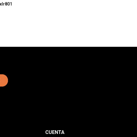
xlr801
E
CUENTA