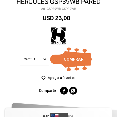
HERCULES GSP39WB PARED
GSP39WB-GSP39WB
USD
23,00
COMPRAR
1


USD
UYU