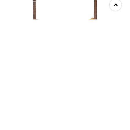
Guitarra electroacústica
Guitarra electroacústica
Takamine GC3CELHNAT
Godin Concert CW clásica
para zurdo
II
USD
690,00
USD
1.950,00