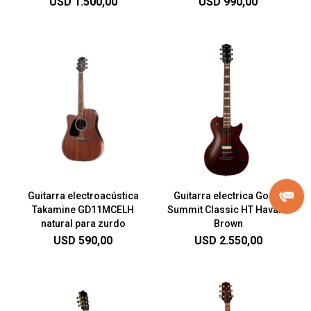
USD
1.500,00
USD
990,00
Guitarra electroacústica
Guitarra electrica Godin
Takamine GD11MCELH
Summit Classic HT Havana
natural para zurdo
Brown
USD
590,00
USD
2.550,00