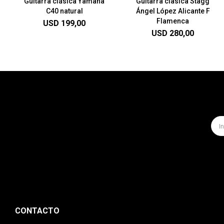
Guitarra clásica Yamaha
Guitarra clasica Stagg
C40 natural
Ángel López Alicante F
Flamenca
USD
199,00
USD
280,00
CONTACTO