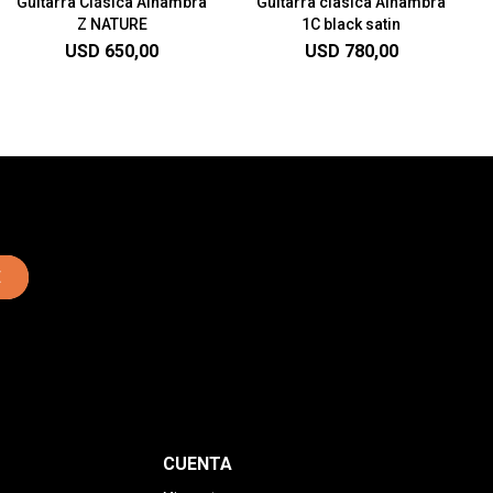
Guitarra Clásica Alhambra
Guitarra clasica Alhambra
Z NATURE
1C black satin
USD
650,00
USD
780,00
E
CUENTA