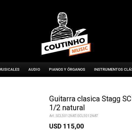
MUSICALES
AUDIO
PIANOS Y ÓRGANOS
INSTRUMENTOS CLÁ
Guitarra clasica Stagg S
1/2 natural
SCL5012NAT-SCL5012NAT
USD
115,00