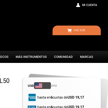
USD
0,00
SICOS
MÁS INSTRUMENTOS
COMUNIDAD
MARCAS
CL50
USD
UYU
hasta en
6
cuotas de
USD 19,17
hasta en
6
cuotas de
USD 19,17