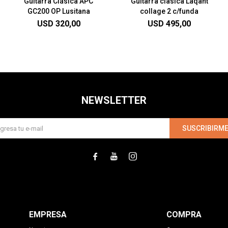
Guitarra Clásica APC
Guitarra clasica Laqant
GC200 OP Lusitana
collage 2 c/funda
USD
320,00
USD
495,00
NEWSLETTER
SUSCRIBIRM



EMPRESA
COMPRA