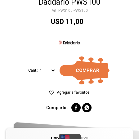
Daddario PWS100
PWS100-PWS100
USD
11,00
COMPRAR
1


USD
UYU