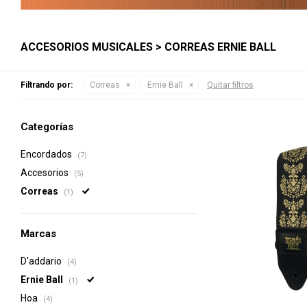
ACCESORIOS MUSICALES > CORREAS ERNIE BALL
Filtrando por:
Correas
Ernie Ball
Quitar filtros
Categorías
Encordados
(7)
Accesorios
(5)
Correas
(1)
Marcas
D'addario
(4)
Ernie Ball
(1)
Hoa
(4)