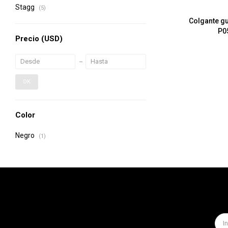
Stagg
(5)
Colgante gui
P0
Precio
(USD)
OK
Color
Negro
(1)