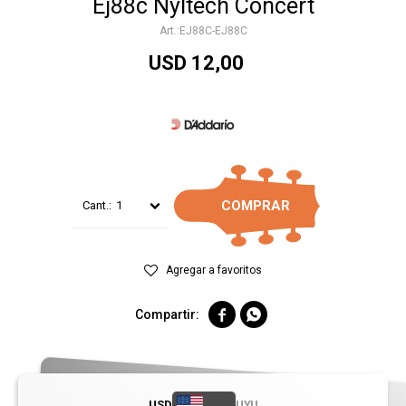
Ej88c Nyltech Concert
EJ88C-EJ88C
USD
12,00
COMPRAR
1


USD
UYU