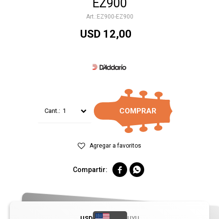
EZ900
EZ900-EZ900
USD
12,00
COMPRAR
1


USD
UYU