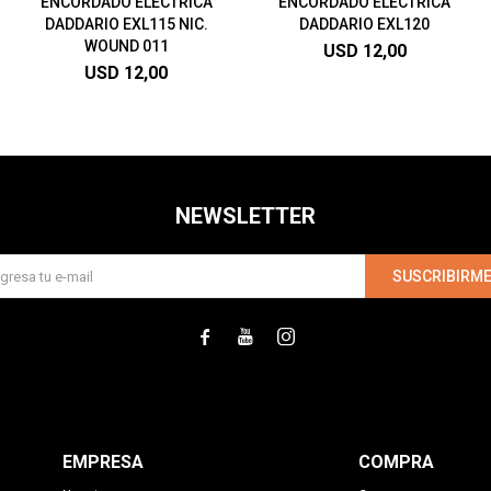
ENCORDADO ELÉCTRICA
ENCORDADO ELÉCTRICA
DADDARIO EXL115 NIC.
DADDARIO EXL120
WOUND 011
USD
12,00
USD
12,00
NEWSLETTER
SUSCRIBIRM



EMPRESA
COMPRA