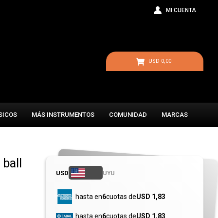
USD
0,00
SICOS
MÁS INSTRUMENTOS
COMUNIDAD
MARCAS
 ball
USD
UYU
hasta en
6
cuotas de
USD 1,83
hasta en
6
cuotas de
USD 1,83