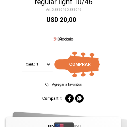
regular light 10/46
XSE1046-XSE1046
USD
20,00
COMPRAR
1


USD
UYU