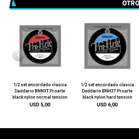
1/2 set encordado clasica
1/2 set encordado clasica
Daddario BNN3T Proarte
Daddario BNH3T Proarte
black nylon normal tension
black nylon hard tension
USD
5,00
USD
6,00