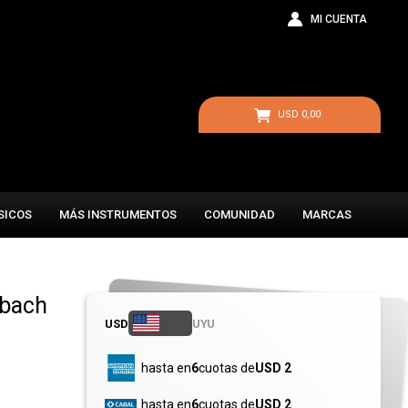
USD
0,00
SICOS
MÁS INSTRUMENTOS
COMUNIDAD
MARCAS
abach
USD
UYU
hasta en
6
cuotas de
USD 2
hasta en
6
cuotas de
USD 2