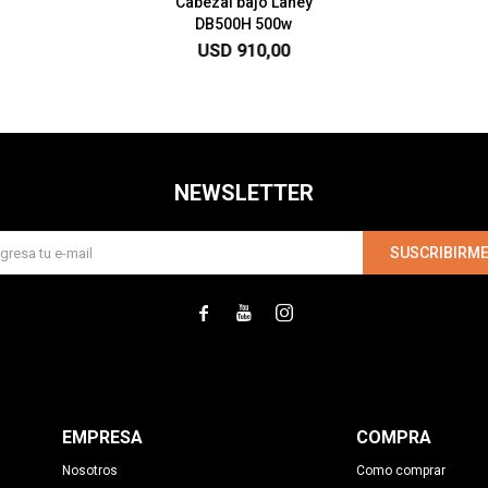
Cabezal bajo Laney
DB500H 500w
USD
910,00
NEWSLETTER
SUSCRIBIRM



EMPRESA
COMPRA
Nosotros
Como comprar