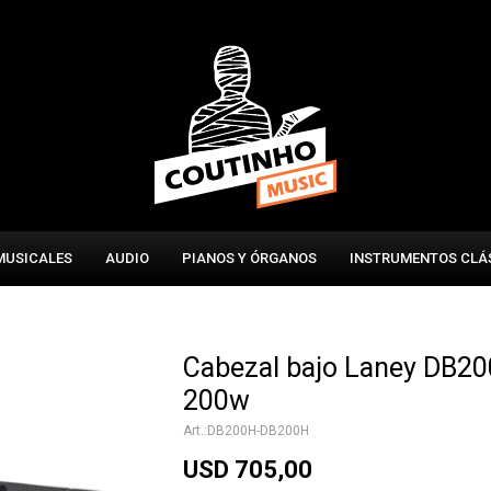
MUSICALES
AUDIO
PIANOS Y ÓRGANOS
INSTRUMENTOS CLÁ
Cabezal bajo Laney DB2
200w
DB200H-DB200H
USD
705,00