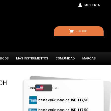
USD
0,00
SICOS
MÁS INSTRUMENTOS
COMUNIDAD
MARCAS
00H
USD
UYU
hasta en
6
cuotas de
USD 117,50
hasta en
6
cuotas de
USD 117,50