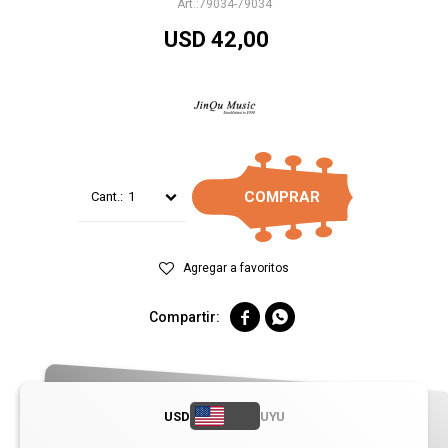
79034-79034
USD
42,00
COMPRAR
1


USD
UYU