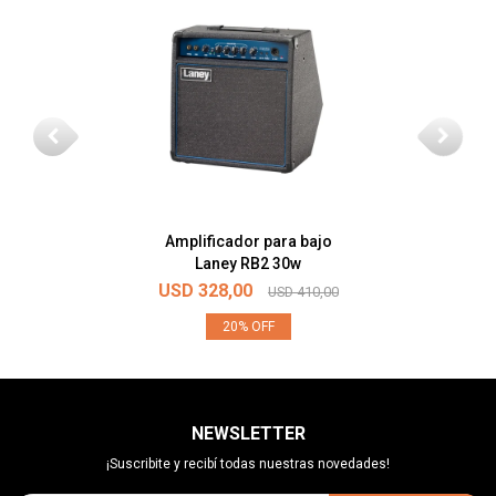
Amplificador para bajo
Laney RB2 30w
USD
328,00
USD
410,00
20
NEWSLETTER
¡Suscribite y recibí todas nuestras novedades!