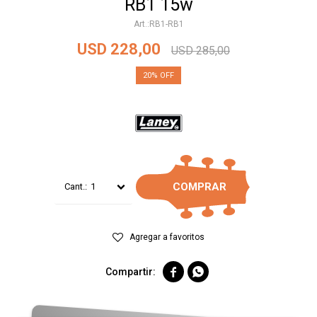
RB1 15w
RB1-RB1
USD
228,00
USD
285,00
20
COMPRAR
1

